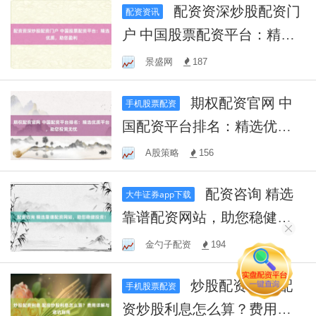
配资资深炒股配资门
配资资讯
户 中国股票配资平台：精选
优质，助您盈利
景盛网
187
期权配资官网 中
手机股票配资
国配资平台排名：精选优质
平台，助您投资无忧
A股策略
156
配资咨询 精选
大牛证券app下载
靠谱配资网站，助您稳健投
资！
金勺子配资
194
炒股配资利息 配
手机股票配资
资炒股利息怎么算？费用详