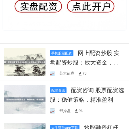
网上配资炒股 实
手机股票配资
盘配资炒股：放大资金，把
握机遇！
英大证券
73
配资咨询 股票配资选
配资资讯
股：稳健策略，精准盈利
帮操盘
94
炒股融资杠杆
大牛证券app下载