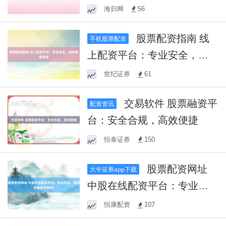
机遇
海归网
56
股票配资指南 线
手机股票配资
上配资平台：专业安全，助
您稳健投资
世纪证券
61
交易软件 股票融资平
配资资讯
台：安全合规，高效便捷
恒泰证券
150
股票配资网址
大牛证券app下载
中股在线配资平台：专业安
全，助您把握股市良机！
恒康配资
107