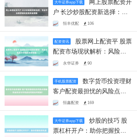
网上股票配资开
大牛证券app下载
户 长沙炒股配资新选择：专
业平台助您轻松实现资金增
恒丰优配
106
值
股票网上配资平 股票
配资资讯
配资市场现状解析：风险与
机遇并存的投资新趋势
永华证券
90
数字货币投资理财
手机股票配资
客户配资最担忧的风险点揭
秘：资金安全与市场波动风
恒鑫配资
169
险如何规避？
炒股的技巧 股
大牛证券app下载
票杠杆开户：助你把握投资