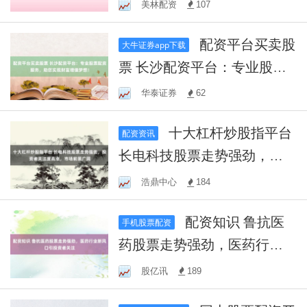
金，轻松实现股市投资增值
美林配资
107
新路径
配资平台买卖股
大牛证券app下载
票 长沙配资平台：专业股票
配资服务，助您实现财富增
华泰证券
62
值梦想！
十大杠杆炒股指平台
配资资讯
长电科技股票走势强劲，投
资者关注度高涨，市场前景
浩鼎中心
184
广阔
配资知识 鲁抗医
手机股票配资
药股票走势强劲，医药行业
新风口引投资者关注
股亿讯
189